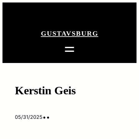
Zum
Inhalt
zurück
springen
GUSTAVSBURG
Kerstin Geis
•
•
05/31/2025