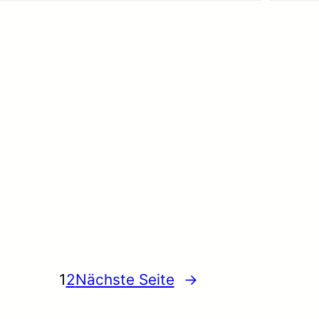
1
2
Nächste Seite
→