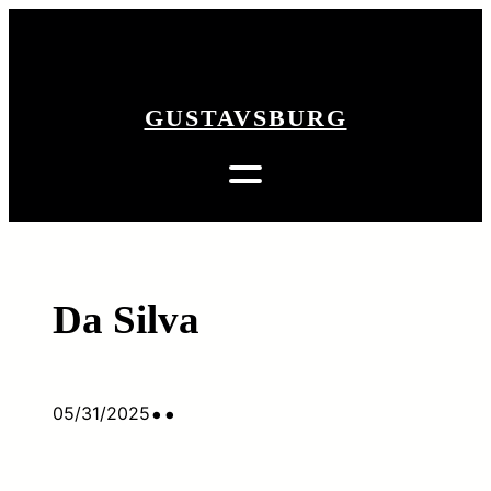
Zum
Inhalt
zurück
springen
GUSTAVSBURG
Da Silva
•
•
05/31/2025