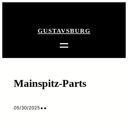
Zum
Inhalt
zurück
springen
GUSTAVSBURG
Mainspitz-Parts
•
•
05/30/2025